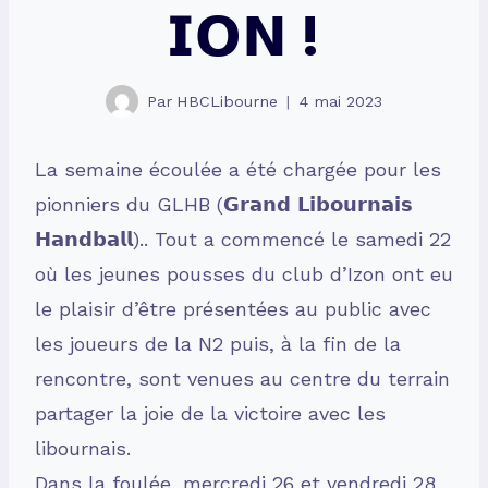
𝗜𝗢𝗡 !
Par
HBCLibourne
4 mai 2023
La semaine écoulée a été chargée pour les
pionniers du GLHB (𝗚𝗿𝗮𝗻𝗱 𝗟𝗶𝗯𝗼𝘂𝗿𝗻𝗮𝗶𝘀
𝗛𝗮𝗻𝗱𝗯𝗮𝗹𝗹).. Tout a commencé le samedi 22
où les jeunes pousses du club d’Izon ont eu
le plaisir d’être présentées au public avec
les joueurs de la N2 puis, à la fin de la
rencontre, sont venues au centre du terrain
partager la joie de la victoire avec les
libournais.
Dans la foulée, mercredi 26 et vendredi 28