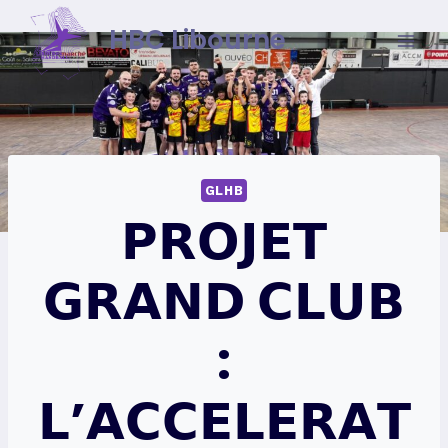
Skip
HBC Libourne
to
content
GLHB
𝗣𝗥𝗢𝗝𝗘𝗧
𝗚𝗥𝗔𝗡𝗗 𝗖𝗟𝗨𝗕
:
𝗟’𝗔𝗖𝗖𝗘𝗟𝗘𝗥𝗔𝗧