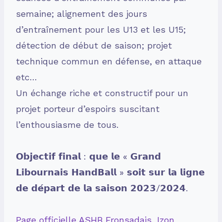
semaine; alignement des jours
d’entraînement pour les U13 et les U15;
détection de début de saison; projet
technique commun en défense, en attaque
etc…
Un échange riche et constructif pour un
projet porteur d’espoirs suscitant
l’enthousiasme de tous.
𝗢𝗯𝗷𝗲𝗰𝘁𝗶𝗳 𝗳𝗶𝗻𝗮𝗹 : 𝗾𝘂𝗲 𝗹𝗲 « 𝗚𝗿𝗮𝗻𝗱
𝗟𝗶𝗯𝗼𝘂𝗿𝗻𝗮𝗶𝘀 𝗛𝗮𝗻𝗱𝗕𝗮𝗹𝗹 » 𝘀𝗼𝗶𝘁 𝘀𝘂𝗿 𝗹𝗮 𝗹𝗶𝗴𝗻𝗲
𝗱𝗲 𝗱𝗲́𝗽𝗮𝗿𝘁 𝗱𝗲 𝗹𝗮 𝘀𝗮𝗶𝘀𝗼𝗻 𝟮𝟬𝟮𝟯/𝟮𝟬𝟮𝟰.
Page officielle ASHB Fronsadais
,
Izon