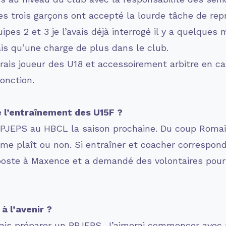
es trois garçons ont accepté la lourde tâche de rep
es 2 et 3 je l’avais déjà interrogé il y a quelques mo
ais qu’une charge de plus dans le club.
rais joueur des U18 et accessoirement arbitre en c
onction.
e l’entraînement des U15F ?
n BPJEPS au HBCL la saison prochaine. Du coup Roma
n me plaît ou non. Si entraîner et coacher correspon
poste à Maxence et a demandé des volontaires pour
à l’avenir ?
e vais préparer un BPJEPS. J’aimerai commencer avec