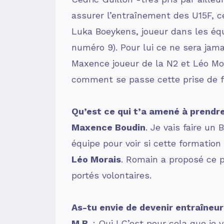
assurer l’entraînement des U15F, c
Luka Boeykens, joueur dans les équip
numéro 9). Pour lui ce ne sera jam
Maxence joueur de la N2 et Léo Mo
comment se passe cette prise de f
Qu’est ce qui t’a amené à prendr
Maxence Boudin
. Je vais faire u
équipe pour voir si cette formatio
Léo Morais
. Romain a proposé ce 
portés volontaires.
As-tu envie de devenir entraîneur 
M.B.
: Oui ! C’est pour cela que j