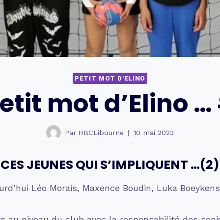
PETIT MOT D'ELINO
etit mot d’Elino 
Par
HBCLibourne
10 mai 2023
CES JEUNES QUI S’IMPLIQUENT …(2)
urd’hui Léo Morais, Maxence Boudin, Luka Boeyken
urs au niveau du club avec la responsabilité des se