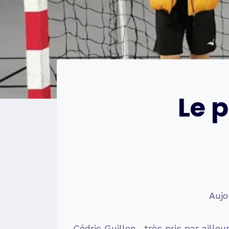
Le p
Aujo
Cédric Guillon -très pris par aille