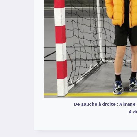
De gauche à droite : Aimane
A dr