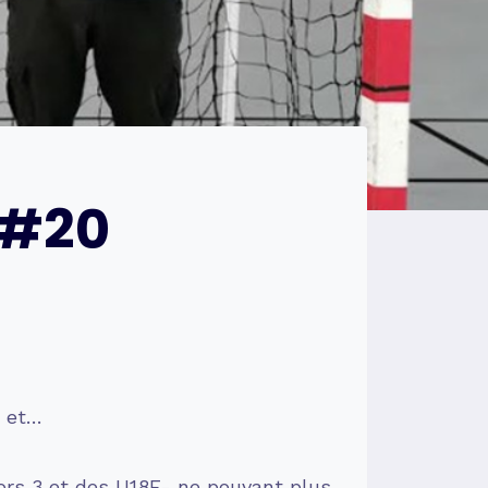
… #20
s et…
niors 3 et des U18F- ne pouvant plus