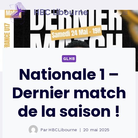
Skip
HBC Libourne
to
content
GLHB
Nationale 1 –
Dernier match
de la saison !
Par
HBCLibourne
20 mai 2025