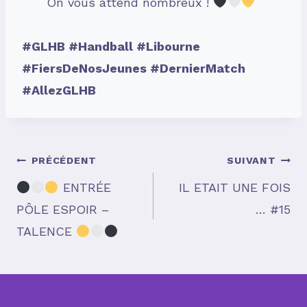
On vous attend nombreux !
#GLHB #Handball #Libourne
#FiersDeNosJeunes #DernierMatch
#AllezGLHB
Navigation
PRÉCÉDENT
SUIVANT
ENTRÉE
IL ETAIT UNE FOIS
PÔLE ESPOIR –
… #15
de
TALENCE
l’article