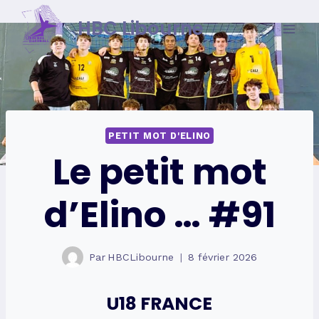
Skip
HBC Libourne
to
content
PETIT MOT D'ELINO
Le petit mot
d’Elino … #91
Par
HBCLibourne
8 février 2026
U18 FRANCE