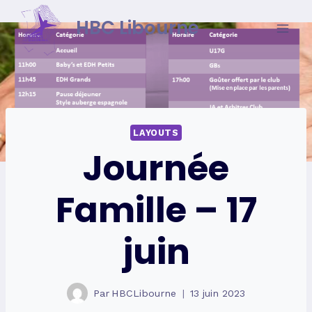
Skip
HBC Libourne
to
content
LAYOUTS
Journée
Famille – 17
juin
Par
HBCLibourne
13 juin 2023