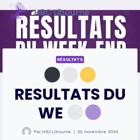
Skip
HBC Libourne
to
content
RÉSULTATS
RESULTATS DU
WE
Par
HBCLibourne
30 novembre 2024