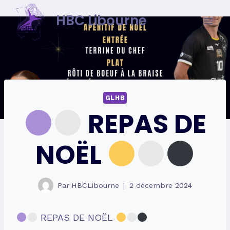
Skip
HBC Libourne
to
content
GLHB
REPAS DE
NOËL
Par
HBCLibourne
2 décembre 2024
REPAS DE NOËL