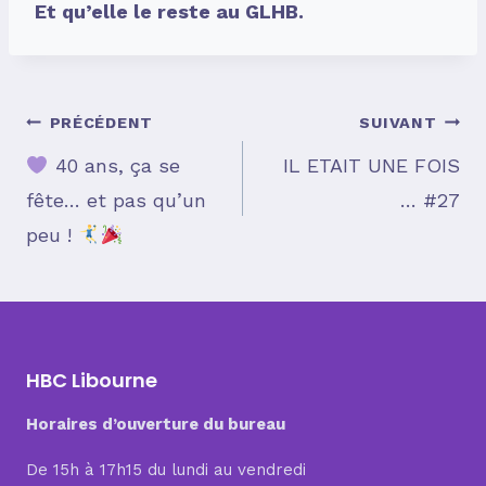
Et qu’elle le reste au GLHB.
Navigation
PRÉCÉDENT
SUIVANT
40 ans, ça se
IL ETAIT UNE FOIS
fête… et pas qu’un
… #27
de
peu !
l’article
HBC Libourne
Horaires d’ouverture du bureau
De 15h à 17h15 du lundi au vendredi