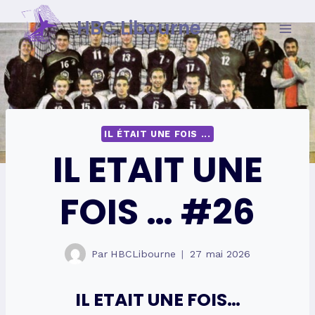
Skip
HBC Libourne
to
content
IL ÉTAIT UNE FOIS ...
IL ETAIT UNE
FOIS … #26
Par
HBCLibourne
27 mai 2026
IL ETAIT UNE FOIS…