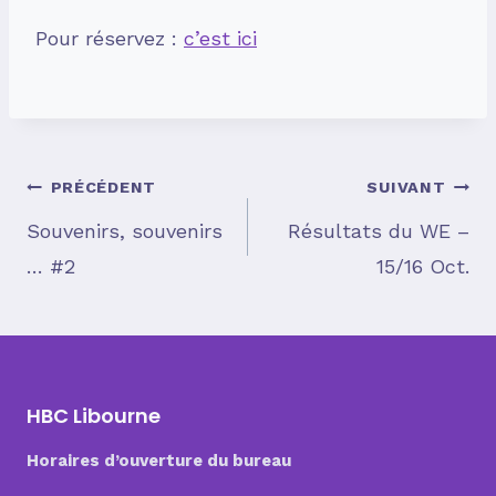
Pour réservez :
c’est ici
Navigation
PRÉCÉDENT
SUIVANT
Souvenirs, souvenirs
Résultats du WE –
… #2
15/16 Oct.
de
l’article
HBC Libourne
Horaires d’ouverture du bureau