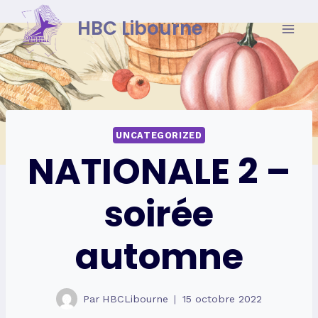
Skip
HBC Libourne
to
content
UNCATEGORIZED
NATIONALE 2 –
soirée
automne
Par
HBCLibourne
15 octobre 2022