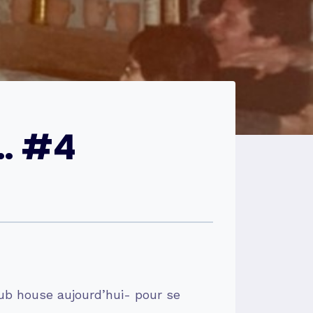
 … #4
ub house aujourd’hui- pour se