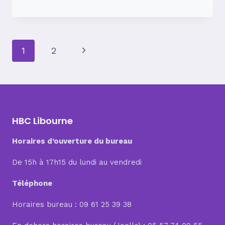
SOUVENIRS
…
#5
Page
Next
1
2
Page
navigation
HBC Libourne
Horaires d’ouverture du bureau
De 15h à 17h15 du lundi au vendredi
Téléphone
Horaires bureau : 09 61 25 39 38