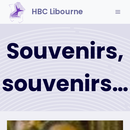
Skip
HBC Libourne
to
content
Souvenirs,
souvenirs…