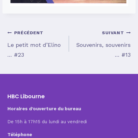
Navigation
PRÉCÉDENT
SUIVANT
Le petit mot d’Elino
Souvenirs, souvenirs
… #23
… #13
de
l’article
HBC Libourne
Horaires d’ouverture du bureau
De 15h à 17h15 du lundi au vendredi
Téléphone