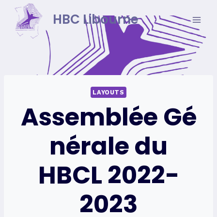
Skip
HBC Libourne
to
content
LAYOUTS
Assemblée Gé
nérale du
HBCL 2022-
2023